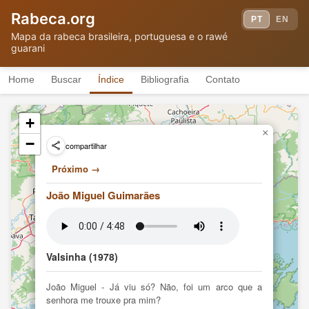
Encantados
Alício Amaral
AF
Rabeca.org
(2014)
PT
EN
Cavalo do Cão
Alício Amaral
Mapa da rabeca brasileira, portuguesa e o rawé
ATF
(2014)
guarani
A Rabeca e a Cigarra
Alício Amaral
ATF
(2014)
Home
Buscar
Índice
Bibliografia
Contato
Biografia
Alício Amaral
TF
(2016)
Moradores apoiam o substitutivo
Associação dos
de proposta de criação de Mosaico
+
TF
Jovens da Juréia
da Juréia
×
−
(2006)
compartilhar
Benedito Furtado
Grupo de Benedito Furtado Leite
TF
Leite
(1981)
Próximo →
Camerata De Rabeca Crescer Para
Camerata de
O Futuro.
TF
João Miguel Guimarães
Rabeca
(2012)
Carlos Galdino e
Virada Cultural
GAS (Léo
VT
(2011)
Corrêa)
Eduardo
Eldorado
Valsinha (1978)
TF
Okamoto
(2009)
Família
Arranha Céu
VT
João Miguel - Já viu só? Não, foi um arco que a
Gangsters
(2010)
senhora me trouxe pra mim?
Festa de Reis Boiadeira de