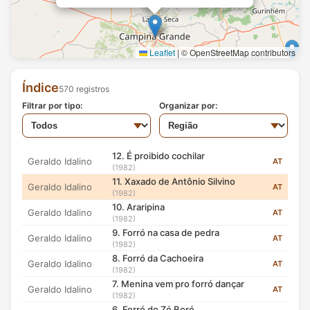
Show: Parte 1
Geraldo Idalino
VT
(2005)
Índice: 265
Show: Parte 7
Geraldo Idalino
V
(2005)
Leaflet
|
© OpenStreetMap contributors
Show: Parte 6
Geraldo Idalino
V
(2005)
Show: Parte 5
Geraldo Idalino
V
Índice
570 registros
(2005)
Show: Parte 4
Filtrar por tipo:
Organizar por:
Geraldo Idalino
V
(2005)
Show: Parte 3
Geraldo Idalino
V
(2005)
12. É proibido cochilar
Geraldo Idalino
AT
(1982)
11. Xaxado de Antônio Silvino
Geraldo Idalino
AT
2
(1982)
10. Araripina
Geraldo Idalino
AT
(1982)
9. Forró na casa de pedra
Geraldo Idalino
AT
(1982)
8. Forró da Cachoeira
Geraldo Idalino
AT
(1982)
7. Menina vem pro forró dançar
Geraldo Idalino
AT
(1982)
6. Forró do Zé Boró