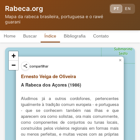
Paraguai
Rabeca.org
PT
EN
Mapa da rabeca brasileira, portuguesa e o rawé
guarani
Geniolito
Indigina Guaraní de Alto Parana
(Lorenzo
Paraguay Ejecuta el Violin
VT
Benítez)
(1985)
Home
Buscar
Índice
Bibliografia
Contato
Coral de Punta Porã, Paraguai
Mbya Guarani
TF
(2009)
Violino e rabeca em San Ignacio de
Padre Louis
+
Iguazú
TF
Berger
×
(1622)
−
compartilhar
Ernesto Veiga de Oliveira
Peru
A Rabeca dos Açores (1986)
San Francisco
Concierto para violín y pájaros
Aludimos já a outros cordofones, pertencentes
TF
Solano
(1601)
igualmente à tradição comum europeia - e portuguesa
- que se conhecem também nas ilhas e que
aparecem ora como solistas, ora mais comummente,
Portugal
como componentes de conjuntos ou tunas locais,
construídos pelos violeiros regionais em formas mais
ou menos perfeitas, e muitas vezes com as próprias
madeiras aí existentes: 1) a rabeca (Fig 19), a que