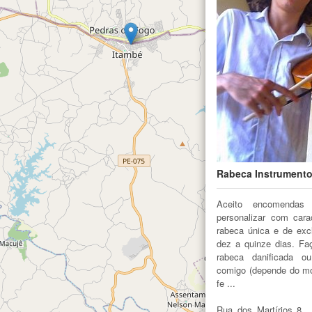
Rabeca Instrumento
Aceito encomendas
personalizar com cara
rabeca única e de excl
dez a quinze dias. Fa
rabeca danificada ou
comigo (depende do mo
fe ...
Rua dos Martírios 8 