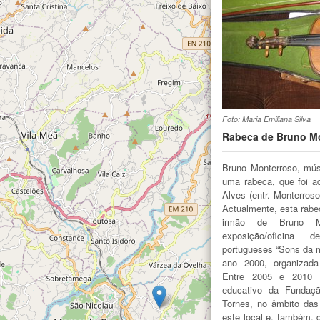
Foto: Maria Emiliana Silva
Rabeca de Bruno Mo
Bruno Monterroso, músi
uma rabeca, que foi a
Alves (entr. Monterroso
Actualmente, esta rab
irmão de Bruno Mo
exposição/oficina d
portugueses “Sons da 
ano 2000, organizada
Entre 2005 e 2010 i
educativo da Fundaç
Tornes, no âmbito das 
este local e, também,