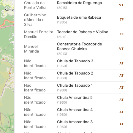
Chulada da
Ramaldeira da Reguenga
VT
Ponte Velha
(2015)
Guilhermino
Etiqueta de uma Rabeca
d’Almeida e
TF
(1865)
Silva
Manuel Ferreira
Tocador de Rabeca e Violino
TF
Damião
(2011)
Construtor e Tocador de
Manuel
Rabeca Chuleira
VT
Miranda
(2013)
Não
Chula de Tabuado 3
AT
identificado
(1960)
Não
Chula de Tabuado 2
AT
identificado
(1960)
Não
Chula de Tabuado 1
AT
identificado
(1960)
Não
Chula Amarantina 5
AT
identificado
(1960)
Não
Chula Amarantina 4
AT
identificado
(1960)
Não
Chula Amarantina 3
AT
identificado
(1960)