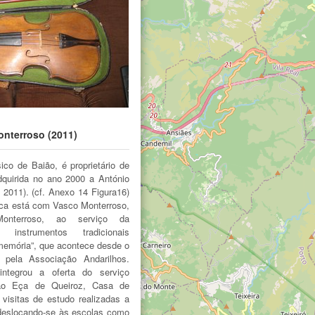
nterroso (2011)
co de Baião, é proprietário de
dquirida no ano 2000 a António
 2011). (cf. Anexo 14 Figura16)
eca está com Vasco Monterroso,
nterroso, ao serviço da
e instrumentos tradicionais
memória”, que acontece desde o
 pela Associação Andarilhos.
ntegrou a oferta do serviço
ão Eça de Queiroz, Casa de
visitas de estudo realizadas a
 deslocando-se às escolas como