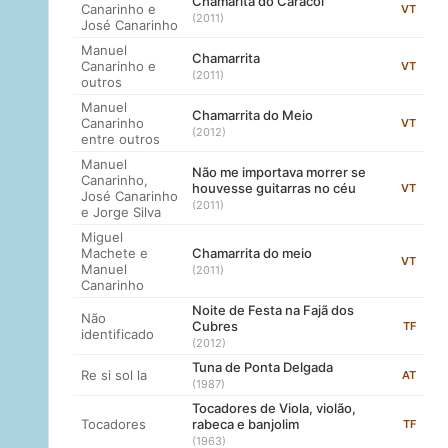
Chamarita do Caracol
Canarinho e
VT
(2011)
José Canarinho
Manuel
Chamarrita
Canarinho e
VT
(2011)
outros
Manuel
Chamarrita do Meio
Canarinho
VT
(2012)
entre outros
Manuel
Não me importava morrer se
Canarinho,
houvesse guitarras no céu
VT
José Canarinho
(2011)
e Jorge Silva
Miguel
Machete e
Chamarrita do meio
VT
Manuel
(2011)
Canarinho
Noite de Festa na Fajã dos
Não
Cubres
TF
identificado
(2012)
Tuna de Ponta Delgada
Re si sol la
AT
(1987)
Tocadores de Viola, violão,
Tocadores
rabeca e banjolim
TF
(1963)