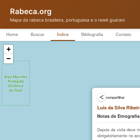
Rabeca.org
Mapa da rabeca brasileira, portuguesa e o rawé guarani
Home
Buscar
Índice
Bibliografia
Contato
+
−
compartilhar
Luís da Silva Ribei
Notas de Etnografia
Depois da viola deve 
obrigatóriamente no a