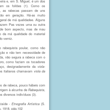
ceira e, em S. Miguel, é um dos
cam os foliões (1). Como os
s, as rabecas passam de uns
ção em geração. Há-as muito
 geral de má qualidadee. Alguns
 fazem Pas vezes uma ou outra
 de bom aspecto, mas de mau
o da má qualidade do material
o verniz.
o rabequista poular, como não
ição e não tem necessidade de
da, não segura a rabeca com o
bro, como faziam os tocadores
raço, designadamente da
viola-
 os italianos chamavam
viola da
es de rabeca, pouco hábeis com
origem à alcunha de
Rabequista
,
s diversos indivíduos (3).
Ataíde -
Etnografia Artística
(S.
, 1918, pág.102