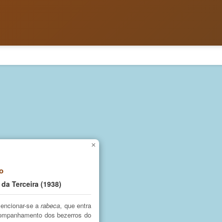
×
ro
 da Terceira (1938)
mencionar-se a
rabeca
, que entra
companhamento dos bezerros do