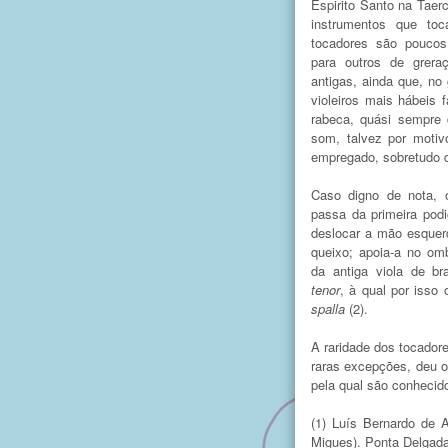
Espirito Santo na Taer
instrumentos que to
tocadores são pouco
para outros de grera
antigas, ainda que, no
violeiros mais hábeis
rabeca, quási sempre
som, talvez por motiv
empregado, sobretudo d
Caso digno de nota, 
passa da primeira pod
deslocar a mão esquer
queixo; apoia-a no om
da antiga viola de b
tenor
, à qual por isso
spalla
(2).
A raridade dos tocador
raras excepções, deu 
pela qual são conhecido
(1) Luís Bernardo de 
Migues). Ponta Delgada