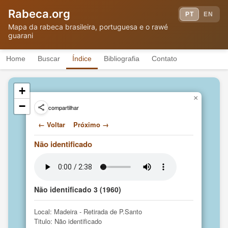
Não identificado
AT
(1960)
Rabeca.org
Chula Amarantina 2
PT
EN
Não identificado
AT
(1960)
Mapa da rabeca brasileira, portuguesa e o rawé
Chula Amarantina 1
guarani
Não identificado
AT
(1960)
Propagode com
Chula
VT
Home
Buscar
Índice
Bibliografia
Contato
Diana Azevedo
(2013)
Propagode, Abel
Chula de Campelo, Baião
Andrade e João
VT
(2013)
Valente
+
×
−
compartilhar
Estremadura
← Voltar
Próximo →
Entrevista com Aorélio Domingues
Aorélio
sobre a Rabeca no Brasil seguido
Não identificado
VT
Domingues
de
(2013)
Manuel de
Cantadores ambulantes
TF
Macedo
(1888)
Miguel Aparicio
Rabeca formado d'uma cabasa
Não identificado 3 (1960)
TF
de Melo Artiaga
(1833)
Local: Madeira - Retirada de P.Santo
Madeira
Titulo: Não identificado