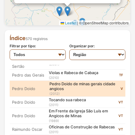
Mestre José
Saudade de Mirabela (Zé Coco)
V
Raimundo
(2009)
Cineasta/Produtor: Edson Dias Ferreira
Minervino
Gonçalves
Lutherie
Pedro Doido de minas gerais cidade
Leaflet
|
© OpenStreetMap contributors
F
Rodrigues
(2009)
angicos (2012)
Guimarães
Minervino
Índice
Índice: 430
570 registros
Gonçalves
Minervino: Artesão da Viola
TF
→ Mais informações
Rodrigues
Filtrar por tipo:
(2009)
Organizar por:
Guimarães
Orquestra de
Orquestra de Rabecas do Sertão
Rabecas do
TF
(2007)
Sertão
Violas e Rabeca de Cabaça
Pedro das Gerais
TF
(2010)
Pedro Doido de minas gerais cidade
Pedro Doido
angicos
V
(2012)
Tocando sua rabeca
Pedro Doido
VT
(2011)
Em Frente da Igreja São Luís em
Pedro Doido
Angicos de Minas
VT
(1989)
Oficinas de Construção de Rabecas
Raimundo Oscar
VT
(2011)