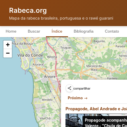
Rabeca.org
Mapa da rabeca brasileira, portuguesa e o rawé guarani
Home
Buscar
Índice
Bibliografia
Contato
+
−
compartilhar
Próximo →
Propagode, Abel Andrade e Jo