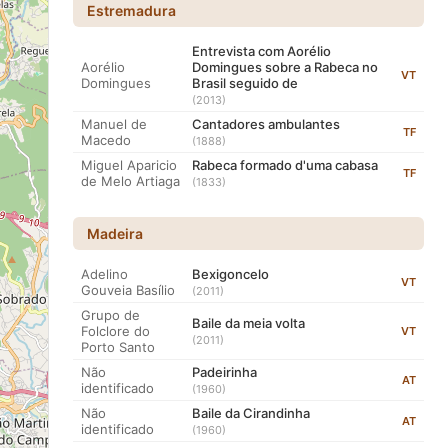
Estremadura
Entrevista com Aorélio
Aorélio
Domingues sobre a Rabeca no
VT
Domingues
Brasil seguido de
(2013)
Manuel de
Cantadores ambulantes
TF
Macedo
(1888)
Miguel Aparicio
Rabeca formado d'uma cabasa
TF
de Melo Artiaga
(1833)
Madeira
Adelino
Bexigoncelo
VT
Gouveia Basílio
(2011)
Grupo de
Baile da meia volta
Folclore do
VT
(2011)
Porto Santo
Não
Padeirinha
AT
identificado
(1960)
Não
Baile da Cirandinha
AT
identificado
(1960)