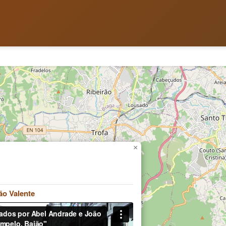
×
ão Valente