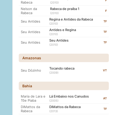
F
Rabeca
(2010)
Nelson da
Rabeca de praíba 1
F
Rabeca
(2010)
Regina e Antides da Rabeca
Seu Antides
TF
(2010)
Antides e Regina
Seu Antides
TF
(2010)
Seu Antides
Seu Antides
TF
(2010)
Amazonas
Tocando rabeca
Seu Dózinho
VT
(2009)
Bahia
Maria de Lara e
Lá Embaixo nos Canudos
AT
Tõe Piaba
(2005)
DiMattos da
DiMattos da Rabeca
TF
Rabeca
(2013)