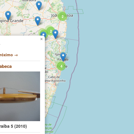
2
2
2
×
r
róximo →
2
abeca
4
aíba 5 (2010)