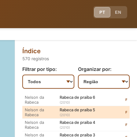
Concerto Para Rabeca
PT
EN
Aglaia Costa
TF
(2012)
Preservação da Cultura Popular
Nelson da
de Alagoas
VT
Rabeca
(2010)
Luthier e Rabequeiro de
Nelson da
Alagoas - biografia
VT
Rabeca
Índice
(2010)
570 registros
Nelson da
Rabeca de praíba 2
F
Rabeca
(2010)
Filtrar por tipo:
Organizar por:
Nelson da
Forró do Povo
ATF
Rabeca
(2005)
Nelson da
Artigo de Globo Rural
T
Rabeca
(2010)
Nelson da
Rabeca de praíba 6
F
Rabeca
(2010)
Nelson da
Rabeca de praíba 5
F
Rabeca
(2010)
Nelson da
Rabeca de praíba 4
F
Rabeca
(2010)
Nelson da
Rabeca de praíba 3