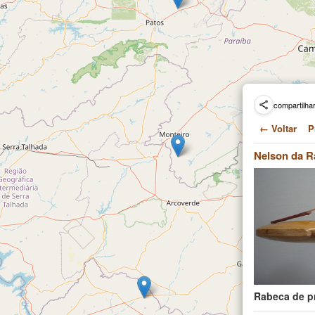
compartilha
← Voltar
P
Nelson da R
Rabeca de pr