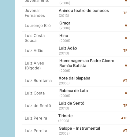
Juvenal Brito
A
(2006)
Juvenal
Animou teatro de bonecos
TF
Fernandes
(2013)
Graça
Lourenço Biló
A
(2006)
Luis Costa
Hino
A
Sousa
(2006)
Luiz Adão
Luiz Adão
TF
(2013)
Homenagem ao Padre Cícero
Luiz Alves
Romão Batista
A
(Bigode)
(2006)
Xote da Ibiapaba
Luiz Buretama
AT
(2006)
Rabeca de Lata
Luiz Costa
A
(2006)
Luiz de Sentô
Luiz de Sentô
TF
(2013)
Tirinete
Luiz Pereira
ATF
(2003)
Galope - Instrumental
Luiz Pereira
AT
(2003)