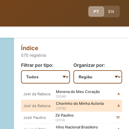
(2009)
Xodó da Moreninha
Fulô da Aurora
PT
EN
A
(2012)
Nas Portas dos Cabarés
Fulô da Aurora
VT
(2013)
Genésio Brioso
Genésio Brioso
T
(2011)
Gerardo
Marchinha
Índice
A
Pattricio
(2006)
570 registros
Delicado
Jeferson Leite
VT
(2011)
Filtrar por tipo:
Organizar por:
João
Campo da Cruz
AT
Geminiano
(2006)
Joaquim
Quincas Firmino
TF
Firmino da Maia
(2013)
Morena do Meu Coração
Joel da Rabeca
A
(2006)
Chorinho do Minha Autoria
Joel da Rabeca
A
(2006)
Zé Paulino
José Paulino
TF
(2013)
Hino Nacional Brasileiro