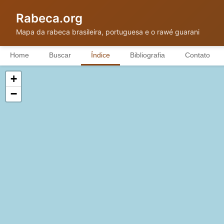
Rabeca.org
Mapa da rabeca brasileira, portuguesa e o rawé guarani
Home
Buscar
Índice
Bibliografia
Contato
+
−